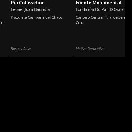
Pío Collivadino
Fuente Monumental
Leone, Juan Bautista
Fundición Du Vall D'Osne
Plazoleta Campaña del Chaco
Cantero Central Pcia. de Santa
tín
Cruz
Busto y Base
Motivo Decorativo