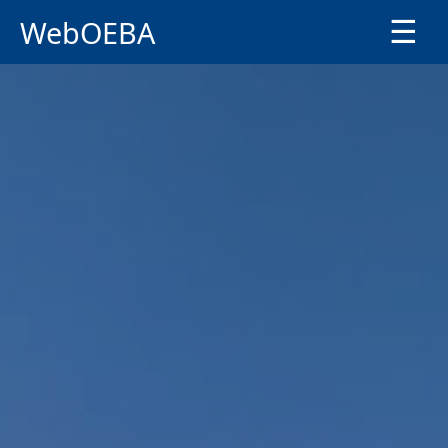
WebOEBA
☰