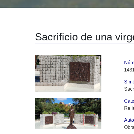
Sacrificio de una virg
Núme
1431
Simb
Sacr
Cate
Reli
Auto
Obra