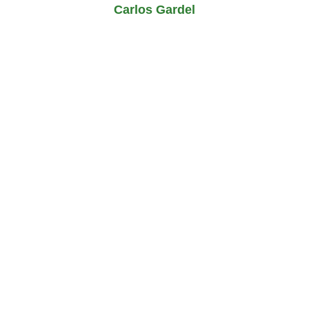
Carlos Gardel
Delfo Cabrera y Shakespeare