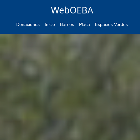
WebOEBA
Donaciones
Inicio
Barrios
Placa
Espacios Verdes