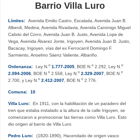
Barrio Villa Luro
Límites:
Avenida Emilio Castro, Escalada, Avenida Juan B.
Alberdi, Medina, Avenida Rivadavia, Avenida Canónigo Miguel
Calixto del Corro, Avenida Juan B. Justo, Avenida Lope de
Vega, Avenida Álvarez Jonte, Irigoyen, Avenida Juan B. Justo,
Bacacay, Irigoyen, vías del ex Ferrocarril Domingo F.
Sarmiento, Anselmo Sáenz Valiente, Albariño.
o
o
o
Ordenanza:
Ley N.
1.777-2005
, BOE N.
2.292, Ley N.
o
o
o
2.094-2006
, BOE N.
2.558, Ley N.
2.329-2007
, BOE N.
o
o
2.700, y Ley N.
2.412-2007
, BOE N.
2.776.
Comuna:
10
Villa Luro:
En 1911, con la habilitación de un paradero del
tren que estaba instalado a la altura de la calle Irigoyen, se
comenzaron a promocionar las tierras como Villa Luro. Esto
dio origen al barrio de Villa Luro.
Pedro Luro:
(1820-1890), Hacendado de origen vasco