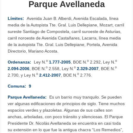
Parque Avellaneda
Límites:
Avenida Juan B. Alberdi, Avenida Escalada, línea
media de la Autopista Tte. Gral. Luis Dellepiane, Mozart, carril
sureste Santiago de Compostela, carril suroeste de Asturias,
carril noroeste de Avenida Castañares, Lacarra, línea media
de la autopista Tte. Gral. Luis Dellepiane, Portela, Avenida
Directorio, Mariano Acosta.
o
o
o
Ordenanza:
Ley N.
1.777-2005
, BOE N.
2.292, Ley N.
o
o
o
2.094-2006
, BOE N.
2.558, Ley N.
2.329-2007
, BOE N.
o
o
2.700, y Ley N.
2.412-2007
, BOE N.
2.776.
Comuna:
9
Parque Avellaneda:
Es un barrio muy tranquilo. Se pueden
ver algunas edificaciones de principios de siglo. Tiene muchos
espacios verdes y plazoletas. Algunas de sus calles son
anchas, arboladas, con poco tránsito y silenciosas. El Parque
Presidente Dr. Nicolás Avellaneda se encuentra en casi toda
su extensión en lo que fue la antigua chacra “Los Remedios”,