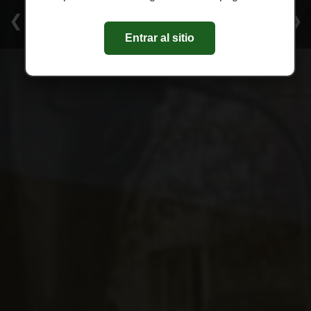
PLAZOLETA FRANCISCO CANARO
❮
❯
Entrar al sitio
SAN CRISTÓBAL