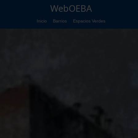
WebOEBA
Inicio
Barrios
Espacios Verdes