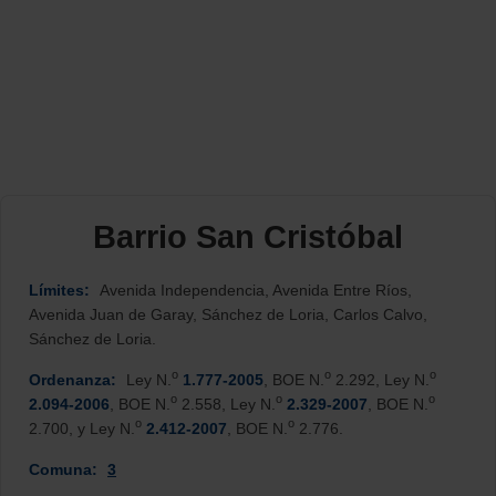
Barrio San Cristóbal
Límites:
Avenida Independencia, Avenida Entre Ríos,
Avenida Juan de Garay, Sánchez de Loria, Carlos Calvo,
Sánchez de Loria.
o
o
o
Ordenanza:
Ley N.
1.777-2005
, BOE N.
2.292, Ley N.
o
o
o
2.094-2006
, BOE N.
2.558, Ley N.
2.329-2007
, BOE N.
o
o
2.700, y Ley N.
2.412-2007
, BOE N.
2.776.
Comuna:
3