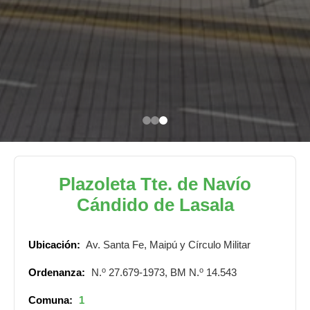
Plazoleta Tte. de Navío
Cándido de Lasala
Ubicación:
Av. Santa Fe, Maipú y Círculo Militar
o
o
Ordenanza:
N.
27.679-1973, BM N.
14.543
Comuna:
1