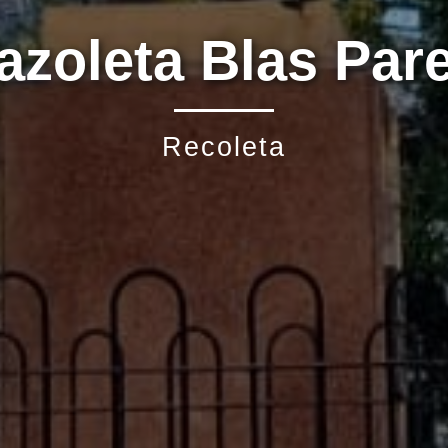
azoleta Blas Par
azoleta Blas Par
Recoleta
Recoleta