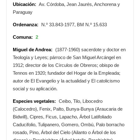
Ubicación:
Av. Córdoba, Jean Jaurés, Anchorena y
Paraguay
o
o
Ordenanza:
N.
33.843-1977, BM N.
15.633
Comuna:
2
Miguel de Andrea:
(1877-1960) sacerdote y doctor en
Teología y Leyes; párroco de San Miguel Arcángel en
1912; director de los Círculos de Obreros; obispo de
Tennos en 1920; fundador del Hogar de la Empleada;
autor de El Evangelio y la actualidad y El catolicismo
social y su aplicación.
Especies vegetales:
Ceibo, Tilo, Libocedro
(Calocedro), Fenix, Palto, Bunya-Bunya (Araucaria de
Bidwill), Cipres, Ficus, Lapacho, Árbol Latifoliado
Caducifolio, Tulipanero, Gomero, Ombú, Palo borracho
rosado, Pino, Árbol del Cielo (Ailanto o Árbol de los