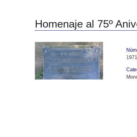
Homenaje al 75º Anive
Núme
197
Cate
Mono
Auto
No h
Fech
12 d
Orig
Decr