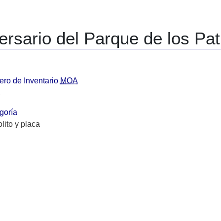
rsario del Parque de los Pat
ro de Inventario
MOA
1
goría
lito y placa
r
ay referencia
a de Inauguración
e septiembre de 1978
en del dominio
eto 6.561/77. (B.M. 15.683 del 5 de enero de 1978). Tramitado