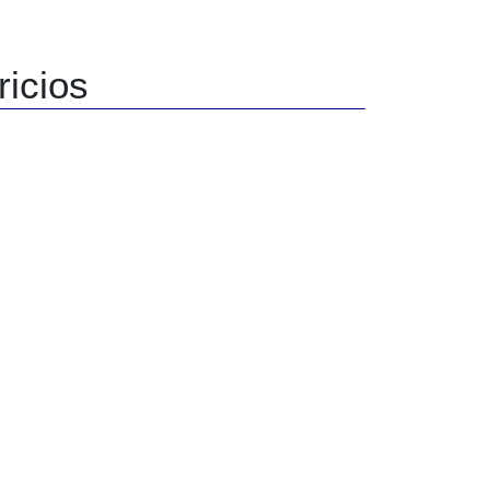
ricios
 por Expediente 41.387/77