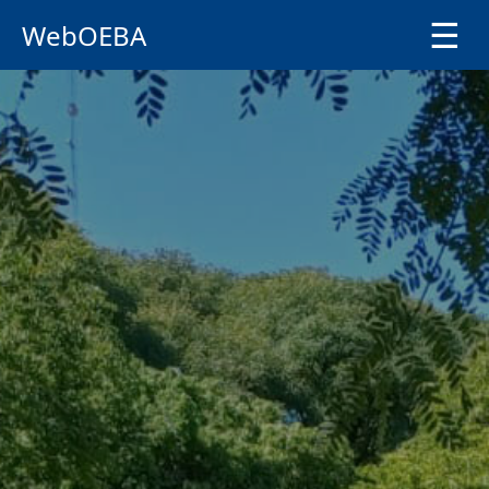
☰
WebOEBA