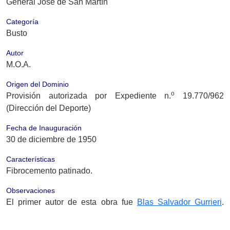
General José de San Martín
Categoría
Busto
Autor
M.O.A.
Origen del Dominio
o
Provisión autorizada por Expediente n.
19.770/962
(Dirección del Deporte)
Fecha de Inauguración
30 de diciembre de 1950
Características
Fibrocemento patinado.
Observaciones
El primer autor de esta obra fue
Blas Salvador Gurrieri
.
Debido a que fue hurtada el MOA hizo una nueva obra
escultórica.