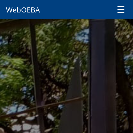
☰
WebOEBA