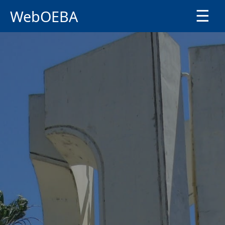
WebOEBA
☰