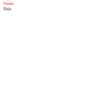
Estado
Baja
ESPACIOS VERDES
OBRAS ESCULTÓRICAS
Bibliografía
MOA (Monumentos y Obras de Arte) - Gobierno de la
Ciudad Autónoma de Buenos Aires